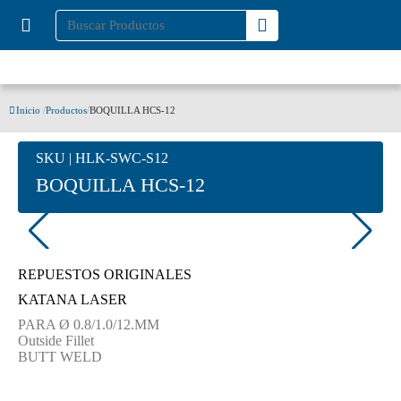
Inicio
/
Productos
/
BOQUILLA HCS-12
SKU | HLK-SWC-S12
BOQUILLA HCS-12
REPUESTOS ORIGINALES
KATANA LASER
PARA Ø 0.8/1.0/12.MM
Outside Fillet
BUTT WELD