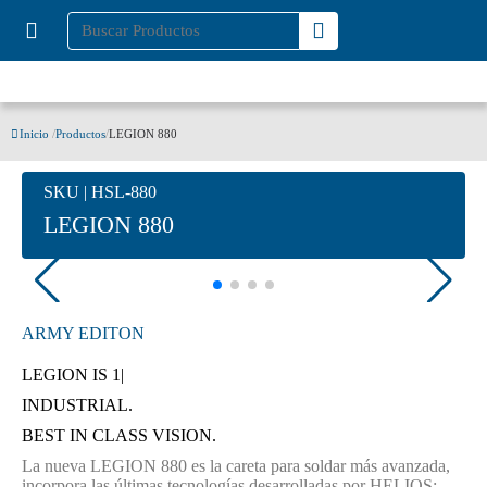
Inicio
/
Productos
/
LEGION 880
SKU | HSL-880
LEGION 880
ARMY EDITON
LEGION IS
C
|
INDUSTRIAL.
BEST IN CLASS VISION.
La nueva LEGION 880 es la careta para soldar más avanzada,
incorpora las últimas tecnologías desarrolladas por HELIOS;