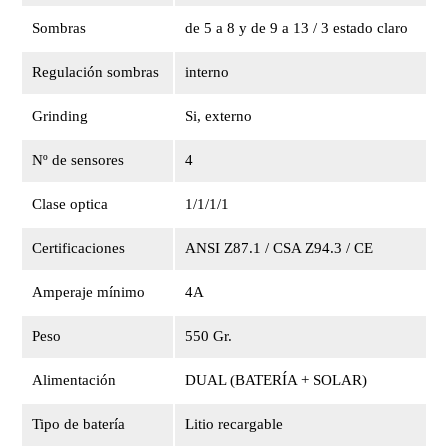
Sombras
de 5 a 8 y de 9 a 13 / 3 estado claro
Regulación sombras
interno
Grinding
Si, externo
Nº de sensores
4
Clase optica
1/1/1/1
Certificaciones
ANSI Z87.1 / CSA Z94.3 / CE
Amperaje mínimo
4A
Peso
550 Gr.
Alimentación
DUAL (BATERÍA + SOLAR)
Tipo de batería
Litio recargable